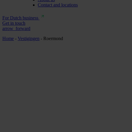
Contact and locations
For Dutch business
Get in touch
arrow_forward
Home
-
Vestigingen
-
Roermond
Newtone Ro
done
Locally involved
done
Fixed contact point
done
Everything under the same roof