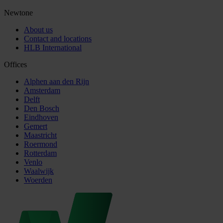
Newtone
About us
Contact and locations
HLB International
Offices
Alphen aan den Rijn
Amsterdam
Delft
Den Bosch
Eindhoven
Gemert
Maastricht
Roermond
Rotterdam
Venlo
Waalwijk
Woerden