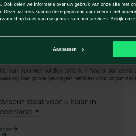
 juistheid en compleetheid.
. Ook delen we informatie over uw gebruik van onze site met on
n zodat wijzigingen tijdig worden doorgegeven.
e. Deze partners kunnen deze gegevens combineren met andere i
ten en de mogelijkheid om gegevens in uitzonderlijk
erzameld op basis van uw gebruik van hun services. Bekijk onz
 als bewijs van compliance.
euwe UBO‑definitie in 2
Aanpassen
tie van UBO. Het huidige criterium “meer dan 25% be
anpassing kan grote gevolgen hebben voor organisat
dviseur
staat voor u klaar in
ct op
t