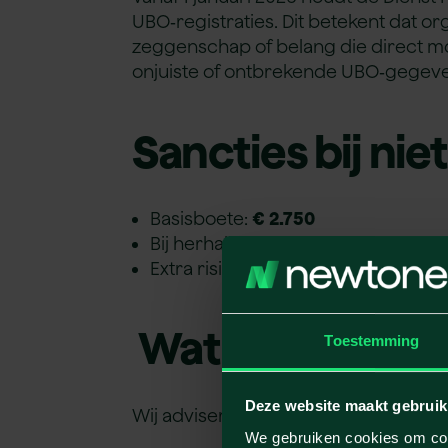
UBO‑registraties. Dit betekent dat o
zeggenschap of belang die direct mo
onjuiste of ontbrekende UBO‑gegev
Sancties bij nie
Basisboete:
€ 2.750
Bij herhaling: oplopend tot
€ 27.50
Extra risico: reputatieschade, voor
Wat betekent di
Toestemming
Deze website maakt gebruik
Wij adviseren organisaties om:
We gebruiken cookies om cont