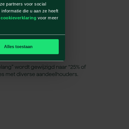
ze partners voor social
nformatie die u aan ze heeft
e gevallen af te schermen.
e
cookieverklaring
voor meer
027
Alles toestaan
lang” wordt gewijzigd naar “25% of
ies met diverse aandeelhouders.