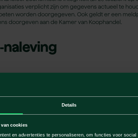
rganisaties verplicht zijn om gegevens actueel te ho
eten worden doorgegeven. Ook geldt er een meldpli
ens doorgeven aan de Kamer van Koophandel.
t‑naleving
0
al voor organisaties onder toezicht.
t voor u in 2026?
Details
 van cookies
ent en advertenties te personaliseren, om functies voor social