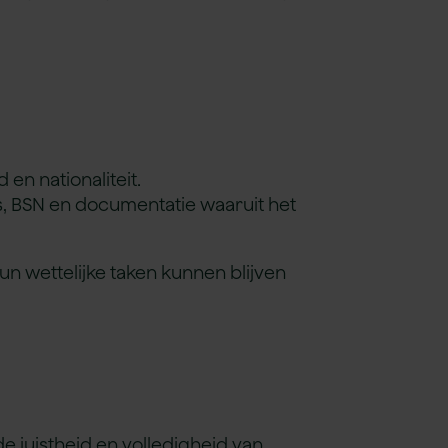
en nationaliteit.
s, BSN en documentatie waaruit het
n wettelijke taken kunnen blijven
de juistheid en volledigheid van