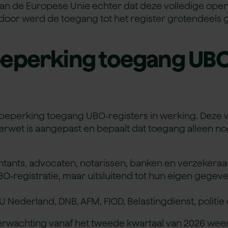
 van de Europese Unie echter dat deze volledige op
door werd de toegang tot het register grotendeels g
beperking toegang UBO
et beperking toegang UBO‑registers in werking. Deze
rwet is aangepast en bepaalt dat toegang alleen nog
ntants, advocaten, notarissen, banken en verzekeraa
O‑registratie, maar uitsluitend tot hun eigen gegeve
U Nederland, DNB, AFM, FIOD, Belastingdienst, politie
rwachting vanaf het tweede kwartaal van 2026 weer 