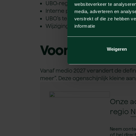
UBO‑registraties te controleren op
websiteverkeer te analyseren
Interne procedures aan te scherpe
media, adverteren en analys
UBO’s te informeren over hun rech
verstrekt of die ze hebben v
Wijzigingen goed te documenteren
informatie
Vooruitblik: ni
Weigeren
Vanaf medio 2027 verandert de defini
meer”. Deze ogenschijnlijk kleine a
Onze a
regio
Neem conta
of bel direc