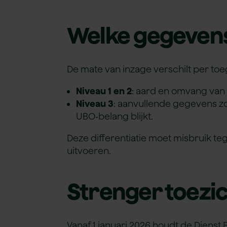
Welke gegevens
De mate ​van inzage verschilt per to
Niveau 1 en 2
: aard en omvang van 
Niveau 3
: aanvullende gegevens z
UBO‑belang blijkt.
Deze differentiatie moet misbruik te
uitvoeren.
Strenger toezi
Vanaf 1 januari 2026 houdt de Dienst 