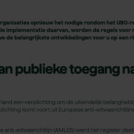
organisaties opnieuw het nodige rondom het UBO‑re
le implementatie daarvan, worden de regels voor r
we de belangrijkste ontwikkelingen voor u op een rij
an publieke toegang n
land een verplichting om de uiteindelijk belanghebb
lichting komt voort uit Europese anti‑witwasrichtlijne
e anti‑witwasrichtlijn (AMLD5) werd het register des