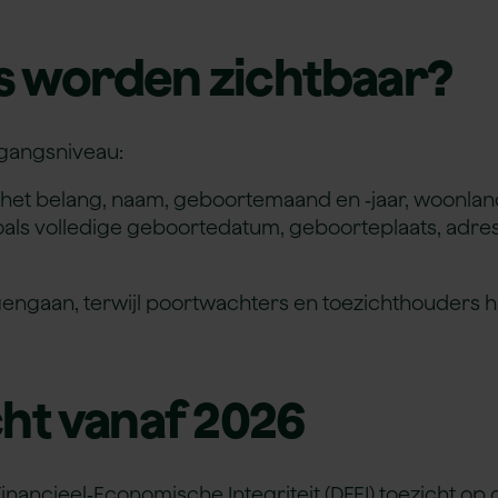
 worden zichtbaar?
egangsniveau:
het belang, naam, geboortemaand en ‑jaar, woonland 
oals volledige geboortedatum, geboorteplaats, adre
gengaan, terwijl poortwachters en toezichthouders hu
cht vanaf 2026
Financieel‑Economische Integriteit (DFEI) toezicht op 