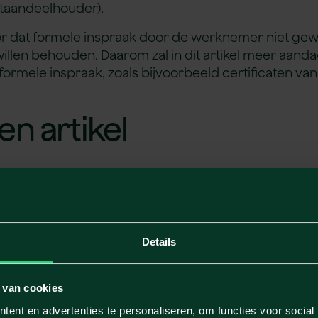
otaandeelhouder).
or dat formele inspraak door de werknemer niet gewens
f willen behouden. Daarom zal in dit artikel meer aa
ormele inspraak, zoals bijvoorbeeld certificaten va
en artikel
n in de vorm van een besloten vennootschap (BV).
atie) of de naamloze vennootschap (NV) en voor s
otschap (CV) of vennootschap onder firma (VOF) is
 de BV als uitgangspunt.
Details
werknemersparticipati
 van cookies
ent en advertenties te personaliseren, om functies voor social