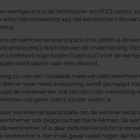
) en werkgevers in de technische- en/of ICT-sector v
willen bijvoorbeeld graag dat werknemers (fiscaal v
ming.
rs om werknemersparticipatie in te zetten is de w
‘key employees’), te binden aan de onderneming. De
alaris betekent hoge kosten (‘cash-out’) voor de wer
atie biedt daarin vaak een uitkomst.
ng zijn van een bepaalde mate van betrokkenheid (‘s
(kleine maar reële) investering wordt gevraagd voor
oopt de medewerker ook het risico zijn investering t
emer ook geen ‘loterij zonder nieten’ is.
voor werknemersparticipatie om de werknemer(s) oo
 werknemer ook zeggenschap toe te kennen. De we
e werknemer of is daar zelfs toe verplicht na verw
werknemer is dan in elk geval veelal hoger dan bij 