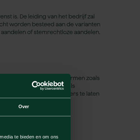
t is. De leiding van het bedrijf zal
ndacht worden besteed aan de varianten
n aandelen of stemrechtloze aandelen.
 Ook voor andere rechtsvormen zoals
amenwerkingsverbanden zoals
 het mogelijk om werknemers te laten
Over
es meestal
 media te bieden en om ons