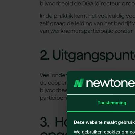
bijvoorbeeld de DGA (directeur-gro
In de praktijk komt het veelvuldig vo
zelf graag de leiding van het bedrij
van werknemersparticipatie zonder f
2. Uitgangspunt
Veel ondernemingen worden gedreve
de coöperatieve vereniging (coöper
bijvoorbeeld de commanditaire venno
participeren. In dit artikel nemen we
Toestemming
3. Hoe worden 
Deze website maakt gebruik
opgezet?
We gebruiken cookies om cont