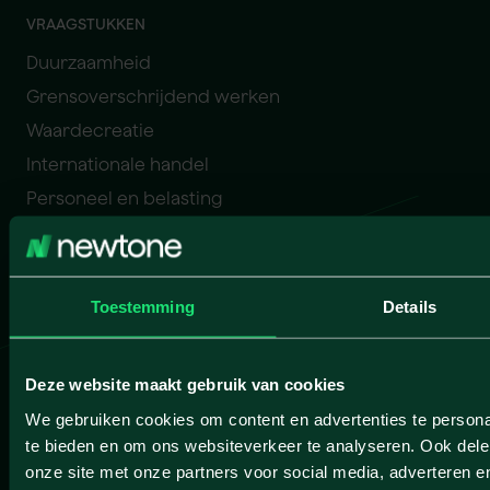
VRAAGSTUKKEN
Duurzaamheid
Grensoverschrijdend werken
Waardecreatie
Internationale handel
Personeel en belasting
Bedrijfsopvolging
Structuurregime
Schenken op papier
Toestemming
Details
VOOR WIE?
De investeerder
Deze website maakt gebruik van cookies
De maatschappelijk betrokkene
We gebruiken cookies om content en advertenties te persona
De ondernemer
te bieden en om ons websiteverkeer te analyseren. Ook dele
De professional
onze site met onze partners voor social media, adverteren 