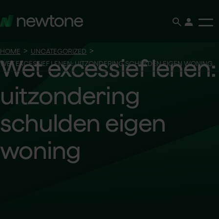
search
person
>
>
HOME
UNCATEGORIZED
Wet excessief lenen:
WET EXCESSIEF LENEN: UITZONDERING SCHULDEN EIGEN WONING
uitzondering
schulden eigen
woning