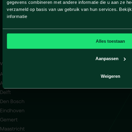
gegevens combineren met andere informatie die u aan ze heef
De vermogende particulier
verzameld op basis van uw gebruik van hun services. Bekij
NEWTONE
informatie
Over ons
Klantverhalen
Vestigingen
Alles toestaan
Contact
Doing business in the Netherlands
Aanpassen
VESTIGINGEN
Alphen aan den Rijn
Weigeren
Amsterdam
Delft
Den Bosch
Eindhoven
Gemert
Maastricht